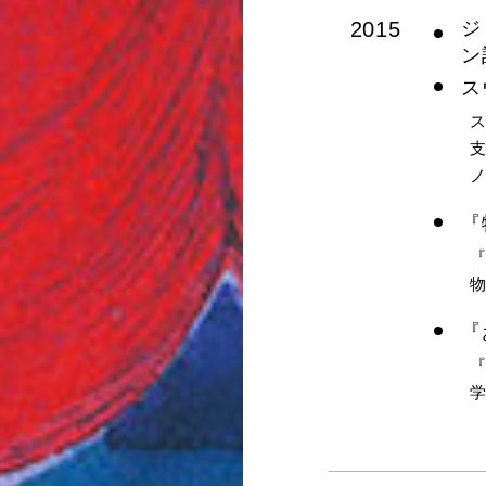
2015
ジ
ン
ス
ス
『
『
『
『