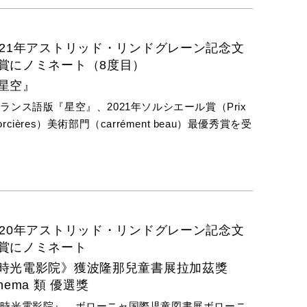
021年アストリッド・リンドグレーン記念文
賞にノミネート（8度目）
星空』
ランス語版『星空』、2021年ソルシエール賞（Prix
orcières）美術部門（carrément beau）最優秀賞を受
賞
020年アストリッド・リンドグレーン記念文
賞にノミネート
時光電影院》獲波隆那兒童書展拉加茲獎
inema 類 優選獎
『時光電影院』、ボローニャ国際児童図書展ボローニ