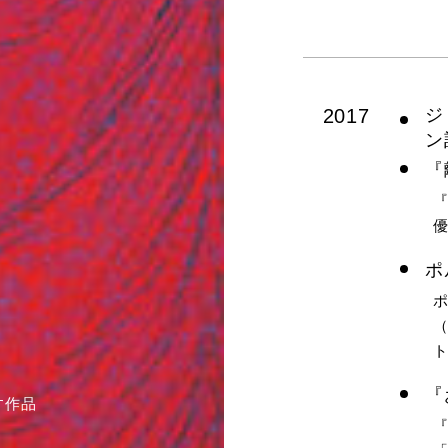
2017
ジ
ン
『
優
ポ
（
『
す作品
『