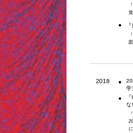
『
『
図
2018
2
学
『
な
2