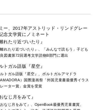
ミー、2017年アストリッド・リンドグレー
記念文学賞にノミネート
離れたり近づいたり』
『離れたり近づいたり』、「みんなで読もう」子ども
良図書第72回選考文学読物B部門に選出
ルトガル語版『星空』
ポルトガル語版『星空』、ポルトガルアマドラ
AMADORA）国際漫画祭「外国児童書最優秀イラス
トレーター賞」金賞を受賞
おなじ月をみて』
おなじ月をみて』、OpenBook最優秀児童書賞、