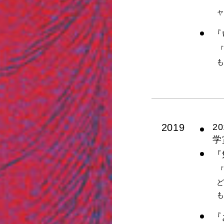
『
『
2019
2
学
『
『
ど
『