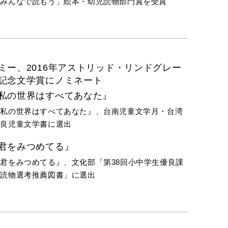
「みんなで読もう」絵本・幼児読物部門賞を受賞
1
2020
201
ミー、2016年アストリッド・リンドグレー
記念文学賞にノミネート
私の世界はすべてあなた』
『私の世界はすべてあなた』、台南児童文学月・台湾
優良児童文学書に選出
君をみつめてる』
君をみつめてる』、文化部「第38回小中学生優良課
外読物選考推薦図書」に選出