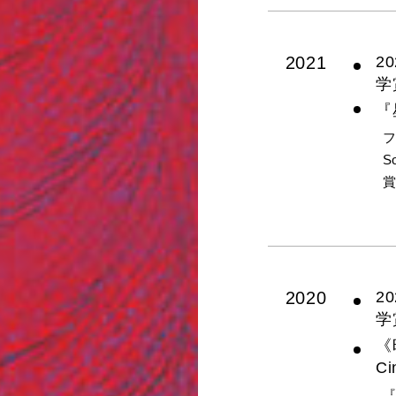
2021
2
学
『
フ
S
2020
2
学
《
C