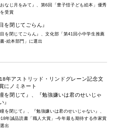
『おなじ月をみて』、第6回「豊子愷子ども絵本」優秀
賞を受賞
目を閉じてごらん』
目を閉じてごらん』、文化部「第41回小中学生推薦
書-絵本部門」に選出
018年アストリッド・リンドグレーン記念文
賞にノミネート
瞳を閉じて』、『勉強嫌いは君のせいじゃ
い』
『瞳を閉じて』、『勉強嫌いは君のせいじゃない』、
018年誠品読書「職人大賞」-今年最も期待する作家賞
に選出