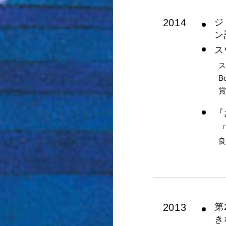
2014
ジ
ン
ス
ス
B
『
『
2013
第
き