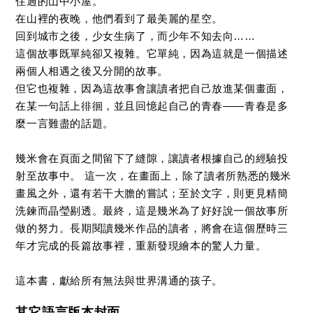
住過的山中小屋。
在山裡的夜晚，他們看到了最美麗的星空。
回到城市之後，少女生病了，而少年不知去向……
這個故事既單純卻又複雜。它單純，因為這就是一個描述
兩個人相遇之後又分開的故事。
但它也複雜，因為這故事會讓讀者把自己放進某個畫面，
在某一句話上徘徊，並且回憶起自己的青春——青春是多
麼一言難盡的話題。
幾米會在頁面之間留下了縫隙，讓讀者根據自己的經驗投
射至故事中。 這一次，在畫面上，除了讀者所熟悉的幾米
畫風之外，還有若干大膽的嘗試；至於文字，則更見精簡
洗鍊而晶瑩剔透。最終，這是幾米為了好好說一個故事所
做的努力。長期閱讀幾米作品的讀者，將會在這個歷時三
年才完成的長篇故事裡，重新發現繪本的驚人力量。
這本書，獻給所有無法與世界溝通的孩子。
其它語言版本封面