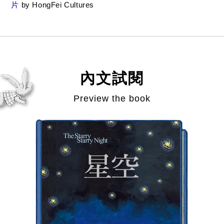
片
by HongFei Cultures
內文試閱
Preview the book