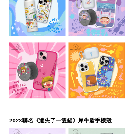
2023聯名《遺失了一隻貓》犀牛盾手機殼