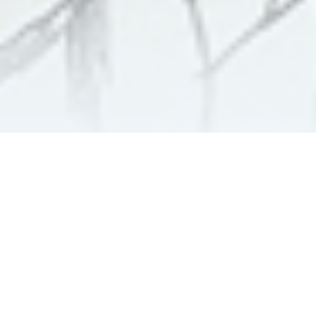
全作品
長編
短編
白黒 / 作品背景 / 画
検索
年
すべて