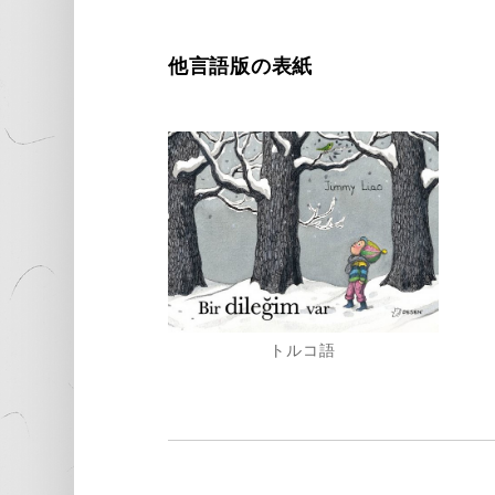
他言語版の表紙
トルコ語