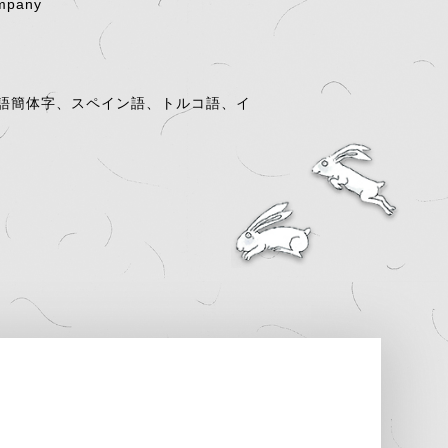
ompany
語簡体字、スペイン語、トルコ語、イ