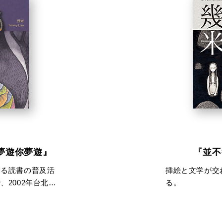
夢遊你夢遊』
『並不
よる読書の普及活
挿絵と文学が交
2002年台北国
る。
で発売された。