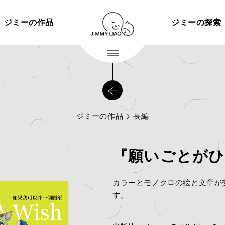
ジミーの作品
ジミーの探索
ジミーの作品
長編
『願いごとがひ
カラーとモノクロの絵と文章が
す。