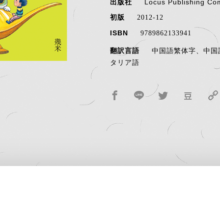
出版社
Locus Publishing C
初版
2012-12
ISBN
9789862133941
翻訳言語
中国語繁体字、中国
タリア語