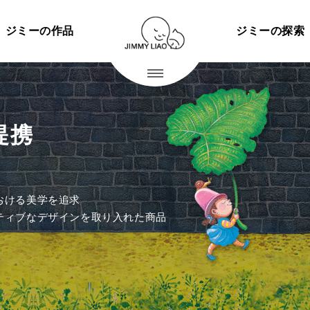
ジミーの作品
ジミーの探索
提携
おける美学を追求
ティブなデザインを取り入れた商品