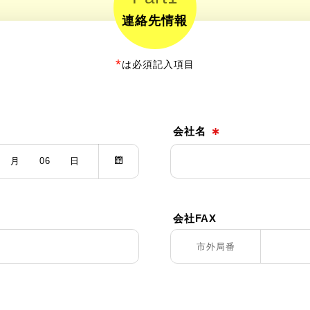
連絡先情報
*
は必須記入項目
会社名
∗
月
06
日
会社FAX