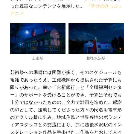
った豊富なコンテンツを展示した。
『幸せのきっぷ』
アニメ
土市駅
越後水沢駅
芸術祭への準備には困難が多く、そのスケジュールも
複雑であったうえ、主催機関から提供された予算にも
限りがあった。幸い「台新銀行」と「全聯福利センタ
ー」のサポートを受けることができ、予算はそれでも
十分ではなかったものの、全力で計画を進めた。感謝
の印として、援助してくださった方々の氏名を電車形
のアクリル板に刻み、地域住民と世界各地のボランテ
ィアスタッフとの交流により、共に越後水沢駅のイン
スタレーション作品を手掛けた。作品をとおして人々