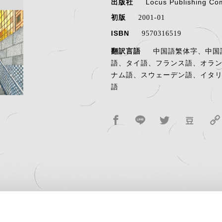
出版社
Locus Publishing C
初版
2001-01
ISBN
9570316519
翻訳言語
中国語繁体字、中国
語、タイ語、フランス語、オラ
ナム語、スウェーデン語、イタ
語