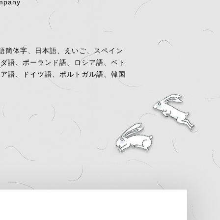
ompany
語簡体字、日本語、えいご、スペイン
ンダ語、ポーランド語、ロシア語、ベト
リア語、ドイツ語、ポルトガル語、韓国