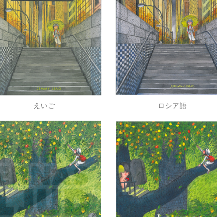
えいご
ロシア語